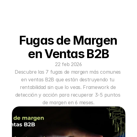
Fugas de Margen 
en Ventas B2B
22 feb 2026
Descubre las 7 fugas de margen más comunes 
en ventas B2B que están destruyendo tu 
rentabilidad sin que lo veas. Framework de 
detección y acción para recuperar 3-5 puntos 
de margen en 6 meses.